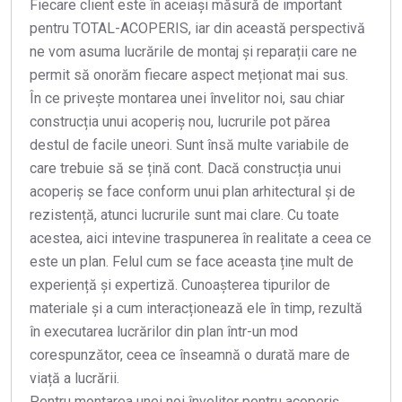
Fiecare client este în aceiași măsură de important
pentru TOTAL-ACOPERIS, iar din această perspectivă
ne vom asuma lucrările de montaj și reparații care ne
permit să onorăm fiecare aspect meționat mai sus.
În ce privește montarea unei învelitor noi, sau chiar
construcția unui acoperiș nou, lucrurile pot părea
destul de facile uneori. Sunt însă multe variabile de
care trebuie să se țină cont. Dacă construcția unui
acoperiș se face conform unui plan arhitectural și de
rezistență, atunci lucrurile sunt mai clare. Cu toate
acestea, aici intevine traspunerea în realitate a ceea ce
este un plan. Felul cum se face aceasta ține mult de
experiență și expertiză. Cunoașterea tipurilor de
materiale și a cum interacționează ele în timp, rezultă
în executarea lucrărilor din plan într-un mod
corespunzător, ceea ce înseamnă o durată mare de
viață a lucrării.
Pentru montarea unei noi învelitor pentru acoperiș,