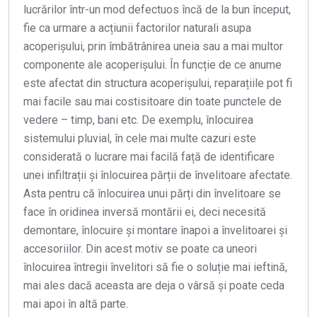
lucrărilor într-un mod defectuos încă de la bun început,
fie ca urmare a acțiunii factorilor naturali asupa
acoperișului, prin îmbătrânirea uneia sau a mai multor
componente ale acoperișului. În funcție de ce anume
este afectat din structura acoperișului, reparațiile pot fi
mai facile sau mai costisitoare din toate punctele de
vedere – timp, bani etc. De exemplu, înlocuirea
sistemului pluvial, în cele mai multe cazuri este
considerată o lucrare mai facilă față de identificare
unei infiltrații și înlocuirea părții de învelitoare afectate.
Asta pentru că înlocuirea unui părți din învelitoare se
face în oridinea inversă montării ei, deci necesită
demontare, înlocuire și montare înapoi a învelitoarei și
accesoriilor. Din acest motiv se poate ca uneori
înlocuirea întregii învelitori să fie o soluție mai ieftină,
mai ales dacă aceasta are deja o vârsă și poate ceda
mai apoi în altă parte.