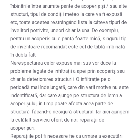
înbinările între anumite pante de acoperiș și / sau alte
structuri, tipul de condiții meteo la care va fi expusă
etc, toate acestea restrângând lista la câteva tipuri de
învelitori potrivite, uneori chiar la una. De exemplu,
pentru un acoperiș cu o pantă foarte mică, singurul tip
de învelitoare recomandat este cel de tablă îmbinată
în dublu falț.
Nerespectarea celor expuse mai sus vor duce la
probleme legate de infiltrații a apei prin acoperiș sau
chiar la deteriorarea structurii. O infiltrație pe o
perioadă mai îndelungată, care din varii motive nu este
indentificată, dar care ajunge pe structura de lemn a
acoperișului, în timp poate afecta acea parte de
structură, făcând-o nesigură structural. Iar aici ajungem
la celălalt serviciu oferit de noi, reparații de
acoperișuri.
Reparațiile pot fi necesare fie ca urmare a executări