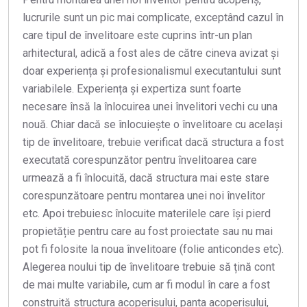
lucrurile sunt un pic mai complicate, exceptând cazul în
care tipul de învelitoare este cuprins într-un plan
arhitectural, adică a fost ales de către cineva avizat și
doar experiența și profesionalismul executantului sunt
variabilele. Experiența și expertiza sunt foarte
necesare însă la înlocuirea unei învelitori vechi cu una
nouă. Chiar dacă se înlocuiește o învelitoare cu același
tip de învelitoare, trebuie verificat dacă structura a fost
executată corespunzător pentru învelitoarea care
urmează a fi înlocuită, dacă structura mai este stare
corespunzătoare pentru montarea unei noi învelitor
etc. Apoi trebuiesc înlocuite materilele care își pierd
propietăție pentru care au fost proiectate sau nu mai
pot fi folosite la noua învelitoare (folie anticondes etc).
Alegerea noului tip de învelitoare trebuie să țină cont
de mai multe variabile, cum ar fi modul în care a fost
construită structura acoperișului, panta acoperișului,