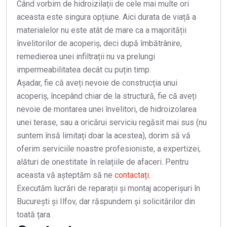
Când vorbim de hidroizilații de cele mai multe ori
aceasta este singura opțiune. Aici durata de viață a
materialelor nu este atât de mare ca a majorității
învelitorilor de acoperiș, deci după îmbătrânire,
remedierea unei infiltrații nu va prelungi
impermeabilitatea decât cu puțin timp.
Așadar, fie că aveți nevoie de construcția unui
acoperiș, începând chiar de la structură, fie că aveți
nevoie de montarea unei învelitori, de hidroizolarea
unei terase, sau a oricărui serviciu regăsit mai sus (nu
suntem însă limitați doar la acestea), dorim să vă
oferim serviciile noastre profesioniste, a expertizei,
alături de onestitate în relațiile de afaceri. Pentru
aceasta vă așteptăm să ne
contactați.
Executăm lucrări de reparații și montaj acoperișuri în
București și Ilfov, dar răspundem și solicitărilor din
toată țara.