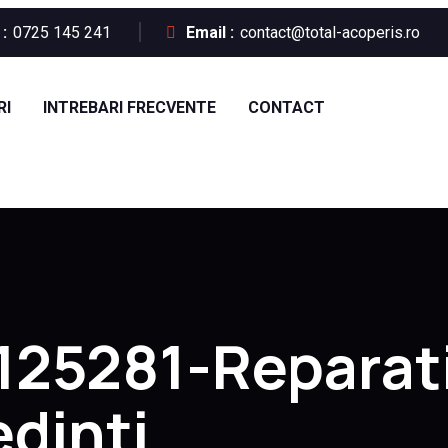
:
0725 145 241
Email :
contact@total-acoperis.ro
RI
INTREBARI FRECVENTE
CONTACT
125281-Reparati
dinti