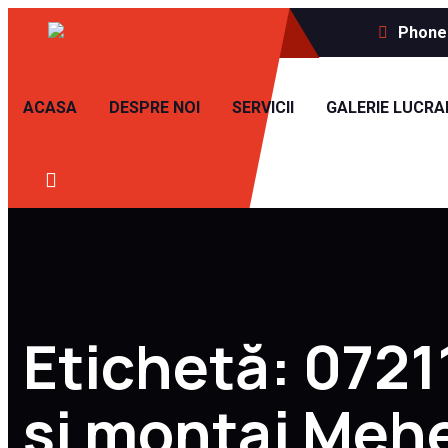
Phone 
ACASA
DESPRE NOI
SERVICII
GALERIE LUCRA
Etichetă:
0721
si montaj Mehe