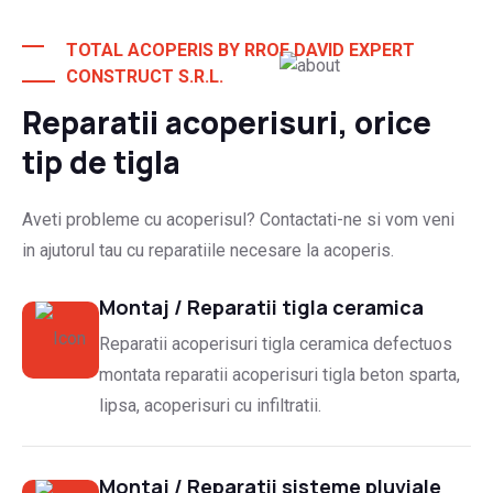
Ani de experienta
TOTAL ACOPERIS BY RROF DAVID EXPERT
CONSTRUCT S.R.L.
Clienti multumiti!
Reparatii acoperisuri, orice
tip de tigla
Aveti probleme cu acoperisul? Contactati-ne si vom veni
in ajutorul tau cu reparatiile necesare la acoperis.
Montaj / Reparatii tigla ceramica
Reparatii acoperisuri tigla ceramica defectuos
montata reparatii acoperisuri tigla beton sparta,
lipsa, acoperisuri cu infiltratii.
Montaj / Reparatii sisteme pluviale