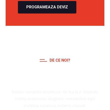
PROGRAMEAZA DEVIZ
DE CE NOI?
Servicii de calitate pentru
acoperisuri
Servicii complete acoperisuri de la a la z. Reparatii
montaj acoperisuri, dulgherie, mansardare, tigla
metalica, ceramica, sisteme pluviale.