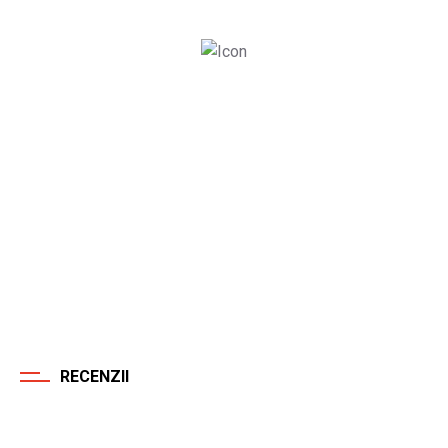
Proiecte finalizate
4320
Clienti satisfacuti
RECENZII
Parerile clientilor