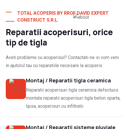
Ani de experienta
TOTAL ACOPERIS BY RROF DAVID EXPERT
CONSTRUCT S.R.L.
Clienti multumiti!
Reparatii acoperisuri, orice
tip de tigla
Aveti probleme cu acoperisul? Contactati-ne si vom veni
in ajutorul tau cu reparatiile necesare la acoperis.
Montaj / Reparatii tigla ceramica
Reparatii acoperisuri tigla ceramica defectuos
montata reparatii acoperisuri tigla beton sparta,
lipsa, acoperisuri cu infiltratii.
Montaj / Reparatii sisteme pluviale