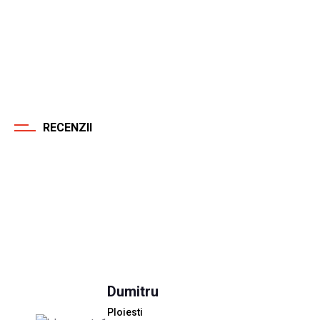
RECENZII
Parerile clientilor
Dumitru
Ploiesti