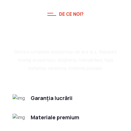
DE CE NOI?
Servicii de calitate pentru
acoperisuri
Servicii complete acoperisuri de la a la z. Reparatii
montaj acoperisuri, dulgherie, mansardare, tigla
metalica, ceramica, sisteme pluviale.
Garanția lucrării
Materiale premium